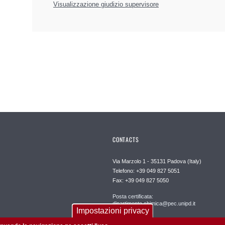
Visualizzazione giudizio supervisore
CONTACTS
Via Marzolo 1 - 35131 Padova (Italy)
Telefono: +39 049 827 5051
Fax: +39 049 827 5050
Posta certificata:
dipartimento.chimica@pec.unipd.it
Impostazioni privacy