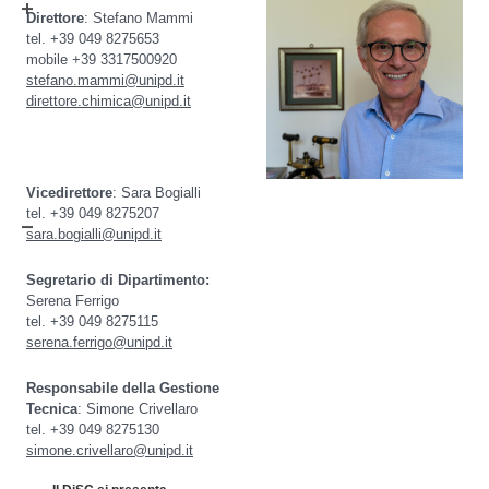
Direttore
: Stefano Mammi
tel. +39 049 8275653
mobile +39
3317500920
stefano.mammi@unipd.it
direttore.chimica@unipd.it
Vicedirettore
: Sara Bogialli
tel. +39 049 8275207
sara.bogialli@unipd.it
Segretario di Dipartimento:
Serena Ferrigo
tel. +39 049 8275115
serena.ferrigo@unipd.it
Responsabile della Gestione
Tecnica
: Simone Crivellaro
tel. +39 049 8275130
simone.crivellaro@unipd.it