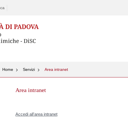
ica
Skip
Home
Servizi
Area intranet
to
content
Area intranet
Accedi all'area intranet