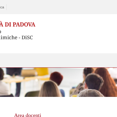
ica
Skip
to
content
Area docenti