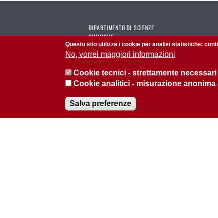
DIPARTIMENTO DI SCIENZE
CHIMICHE
Questo sito utilizza i cookie per analisi statistiche: con
No, vorrei maggiori informazioni
Calendario riunioni del DiSC
Cookie tecnici - strettamente necessari
Calendario seminari del DiSC
Cookie analitici - misurazione anonima
Salva preferenze
© 2026 Università di Padova - Tutti i diritti riservati
P.I. 00742430283 C.F. 80006480281