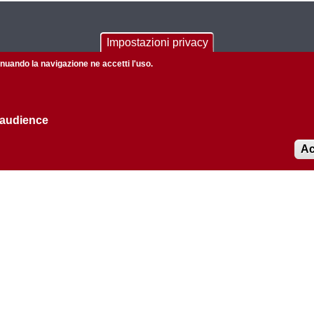
CONTACTS
Impostazioni privacy
tinuando la navigazione ne accetti l'uso.
Via Marzolo 1 - 35131 Padova (Italy)
Telefono: +39 049 827 5051
Fax: +39 049 827 5050
 audience
Posta certificata:
dipartimento.chimica@pec.unipd.it
Ac
Redazione web:
redazioneweb@chimica.unipd.it
Amministrazione trasparente
Privacy