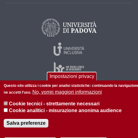
Impostazioni privacy
Questo sito utilizza i cookie per analisi statistiche: continuando la navigazion
No, vorrei maggiori informazioni
ne accetti l'uso.
© 2026 Università di Padova - Tutti i diritti riservati
Cookie tecnici - strettamente necessari
P.I. 00742430283 C.F. 80006480281
Cookie analitici - misurazione anonima audience
Amministrazione trasparente
Privacy
Salva preferenze