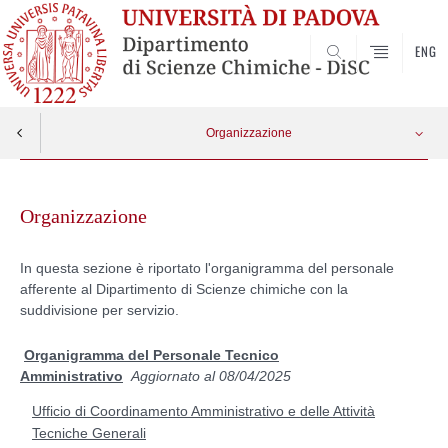
ENG
SEARCH
Organizzazione
Skip
Organigramma Personale Tecnico Amministrativo
Apri menu
to
Organizzazione
content
Ufficio di Coordinamento Amministrativo e delle Attività Tecniche Generali
In questa sezione è riportato l'organigramma del personale
afferente al Dipartimento di Scienze chimiche con la
Ufficio di Coordinamento delle Attività Tecniche Specialistiche e di Laboratorio
suddivisione per servizio.
Organigramma del Personale Tecnico
Amministrativo
Aggiornato al 08/04/2025
Ufficio di Coordinamento Amministrativo e delle Attività
Tecniche Generali