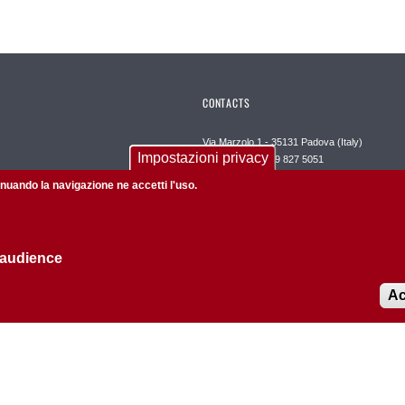
CONTACTS
Via Marzolo 1 - 35131 Padova (Italy)
Impostazioni privacy
Telefono: +39 049 827 5051
Fax: +39 049 827 5050
tinuando la navigazione ne accetti l'uso.
Posta certificata:
dipartimento.chimica@pec.unipd.it
 audience
Redazione web:
redazioneweb@chimica.unipd.it
Ac