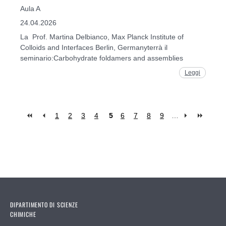
Aula A
24.04.2026
La Prof. Martina Delbianco, Max Planck Institute of
Colloids and Interfaces Berlin, Germanyterrà il
seminario:Carbohydrate foldamers and assemblies
Leggi
1
2
3
4
5
6
7
8
9
…
Pages
DIPARTIMENTO DI SCIENZE
CHIMICHE