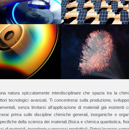
 una natura spiccatamente interdisciplinare che spazia tra la chim
ettori tecnologici avanzati. Ti concentrerai sulla produzione, svilup
amentali, senza limitarsi all'applicazione di materiali già esistenti
rmerai prima sulle discipline chimiche generali, inorganiche e organ
ecifiche della scienza dei materiali (fisica e chimica quantistica, fisica
ssi di materiali, tecnologie e processi produttivi). Potrai lavorare come