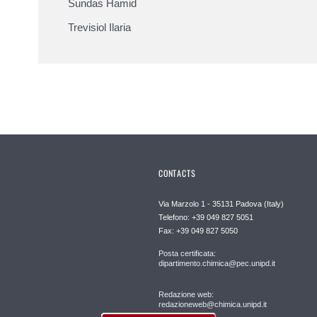
Sundas Hamid
Trevisiol Ilaria
CONTACTS
Via Marzolo 1 - 35131 Padova (Italy)
Telefono: +39 049 827 5051
Fax: +39 049 827 5050
Posta certificata:
dipartimento.chimica@pec.unipd.it
Redazione web:
redazioneweb@chimica.unipd.it