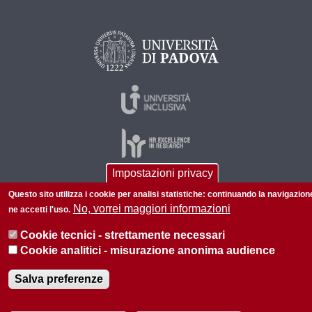
Impostazioni privacy
Questo sito utilizza i cookie per analisi statistiche: continuando la navigazion
© 2026 Università di Padova - Tutti i diritti riservati
No, vorrei maggiori informazioni
ne accetti l'uso.
P.I. 00742430283 C.F. 80006480281
Cookie tecnici - strettamente necessari
Amministrazione trasparente
Privacy
Cookie analitici - misurazione anonima audience
Salva preferenze