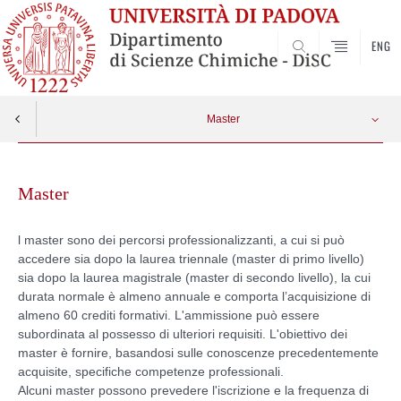
ENG
SEARCH
Master
Skip
Master in Comunicazione delle Scienze
Apri menu
to
Master
content
l master sono dei percorsi professionalizzanti, a cui si può
accedere sia dopo la laurea triennale (master di primo livello)
sia dopo la laurea magistrale (master di secondo livello), la cui
durata normale è almeno annuale e comporta l’acquisizione di
almeno 60 crediti formativi. L'ammissione può essere
subordinata al possesso di ulteriori requisiti. L'obiettivo dei
master è fornire, basandosi sulle conoscenze precedentemente
acquisite, specifiche competenze professionali.
Alcuni master possono prevedere l'iscrizione e la frequenza di