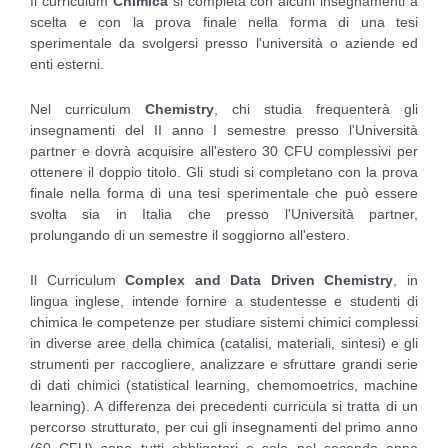
Il curriculum
Chimica
si completa con alcuni insegnamenti a
scelta e con la prova finale nella forma di una tesi
sperimentale da svolgersi presso l'università o aziende ed
enti esterni.
Nel curriculum
Chemistry
, chi studia frequenterà gli
insegnamenti del II anno I semestre presso l'Università
partner e dovrà acquisire all'estero 30 CFU complessivi per
ottenere il doppio titolo. Gli studi si completano con la prova
finale nella forma di una tesi sperimentale che può essere
svolta sia in Italia che presso l'Università partner,
prolungando di un semestre il soggiorno all'estero.
Il Curriculum
Complex and Data Driven Chemistry
, in
lingua inglese, intende fornire a studentesse e studenti di
chimica le competenze per studiare sistemi chimici complessi
in diverse aree della chimica (catalisi, materiali, sintesi) e gli
strumenti per raccogliere, analizzare e sfruttare grandi serie
di dati chimici (statistical learning, chemomoetrics, machine
learning). A differenza dei precedenti curricula si tratta di un
percorso strutturato, per cui gli insegnamenti del primo anno
(60 CFU) sono tutti obbligatori e solo nel secondo anno