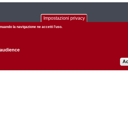
CONTACTS
Impostazioni privacy
tinuando la navigazione ne accetti l'uso.
Via Marzolo 1 - 35131 Padova (Italy)
Telefono: +39 049 827 5051
Fax: +39 049 827 5050
 audience
Posta certificata:
dipartimento.chimica@pec.unipd.it
Ac
Redazione web:
redazioneweb@chimica.unipd.it
Amministrazione trasparente
Privacy