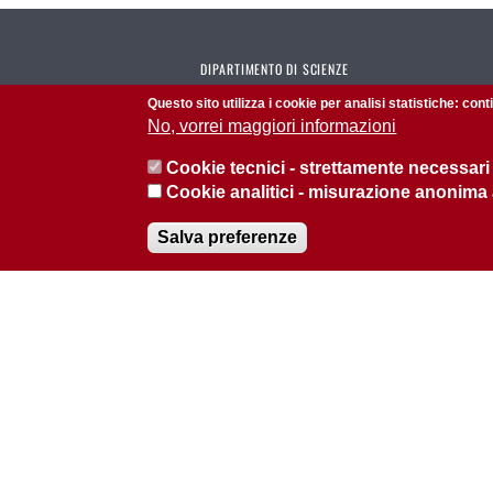
DIPARTIMENTO DI SCIENZE
CHIMICHE
Questo sito utilizza i cookie per analisi statistiche: con
No, vorrei maggiori informazioni
Calendario riunioni del DiSC
Cookie tecnici - strettamente necessari
Calendario seminari del DiSC
Cookie analitici - misurazione anonima
Salva preferenze
© 2026 Università di Padova - Tutti i diritti riservati
P.I. 00742430283 C.F. 80006480281